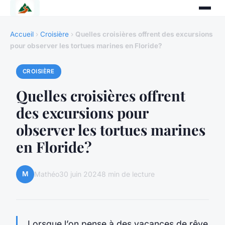
Accueil
›
Croisière
›
Quelles croisières offrent des excursions
pour observer les tortues marines en Floride?
CROISIÈRE
Quelles croisières offrent
des excursions pour
observer les tortues marines
en Floride?
M
Mathéo
30 juin 2024
8 min de lecture
Lorsque l’on pense à des vacances de rêve