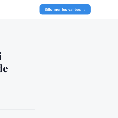
Sillonner les vallées →
i
de