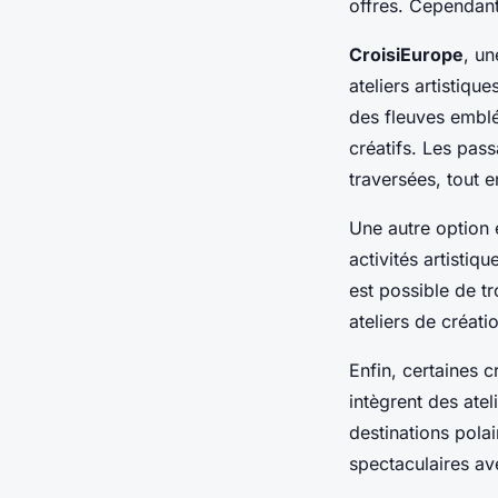
offres. Cependant
CroisiEurope
, un
ateliers artistiqu
des fleuves emblé
créatifs. Les pass
traversées, tout en
Une autre option
activités artistiq
est possible de t
ateliers de créati
Enfin, certaines c
intègrent des atel
destinations pola
spectaculaires ave