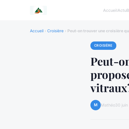
Accueil
Actu
B
Accueil
›
Croisière
›
Peut-on trouver une croisière qu
CROISIÈRE
Peut-on
propose
vitraux
M
Mathéo
30 jui