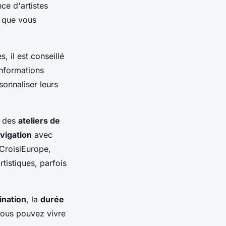
ce d'artistes
t que vous
 il est conseillé
informations
onnaliser leurs
e des
ateliers de
vigation
avec
 CroisiEurope,
tistiques, parfois
ination
, la
durée
vous pouvez vivre