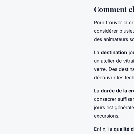
Comment choi
Pour trouver la cr
considérer plusieu
des animateurs so
La
destination
jou
un atelier de vitr
verre. Des destina
découvrir les tech
La
durée de la cr
consacrer suffisa
jours est général
excursions.
Enfin, la
qualité 