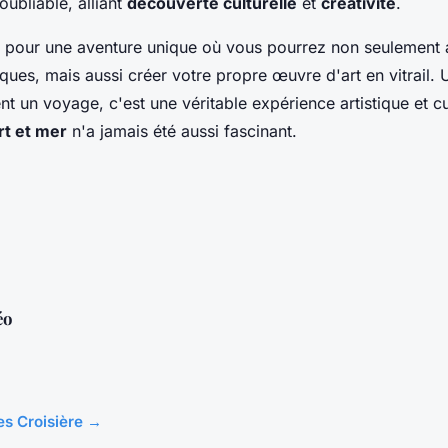
oubliable, alliant
découverte culturelle
et
créativité
.
 pour une aventure unique où vous pourrez non seulement 
ues, mais aussi créer votre propre œuvre d'art en vitrail. U
t un voyage, c'est une véritable expérience artistique et cul
rt et mer
n'a jamais été aussi fascinant.
éo
les Croisière →