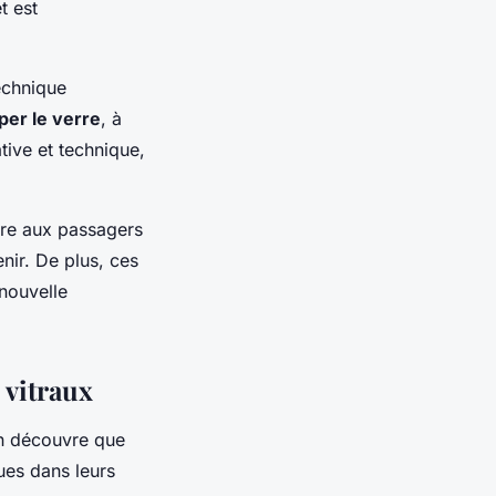
t est
technique
per le verre
, à
ative et technique,
ttre aux passagers
nir. De plus, ces
nouvelle
 vitraux
on découvre que
ues dans leurs