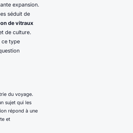
tante expansion.
ues séduit de
ion de vitraux
t de culture.
e ce type
question
trie du voyage.
 sujet qui les
tion répond à une
te et