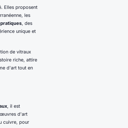
é. Elles proposent
erranéenne
,
les
 pratiques
, des
érience unique et
tion de vitraux
oire riche, attire
me d'art tout en
raux
, il est
 œuvres d'art
 cuivre, pour