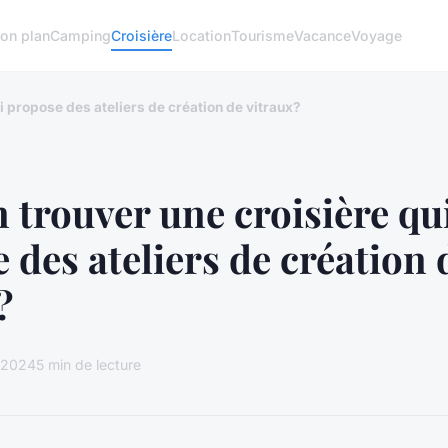
on plan
Camping
Croisière
Location
Tourisme
Vacance
Voyage
i propose des ateliers de création de vitraux?
 trouver une croisière qu
 des ateliers de création 
?
n 2024
5 min de lecture