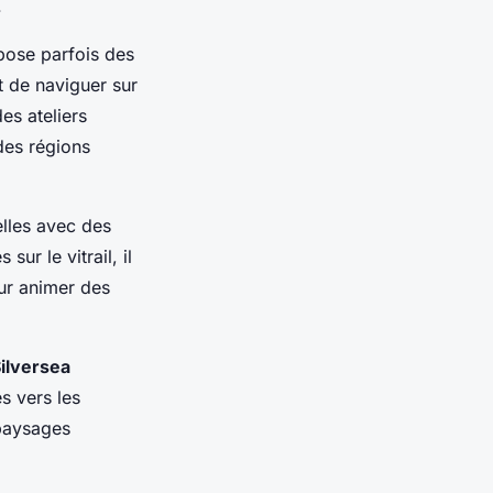
.
pose parfois des
t de naviguer sur
es ateliers
 des régions
elles avec des
ur le vitrail, il
our animer des
ilversea
es vers les
 paysages