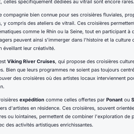
, celles spécifiquement dédiées au vitrail sont encore rares
e compagnie bien connue pour ses croisières fluviales, pro
es, y compris des ateliers de
vitrail
. Ces croisières permetten
matiques comme le Rhin ou la Seine, tout en participant à d
agers peuvent ainsi s'immerger dans l'histoire et la culture
 éveillant leur créativité.
 est
Viking River Cruises
, qui propose des croisières cultur
ues. Bien que leurs programmes ne soient pas toujours centrés s
rouver des croisières où des artistes locaux interviennent p
on.
roisières
expédition
comme celles offertes par
Ponant
ou
S
iers d'artistes en résidence. Ces croisières, souvent orienté
ires ou lointaines, permettent de combiner l'exploration de
c des activités artistiques enrichissantes.