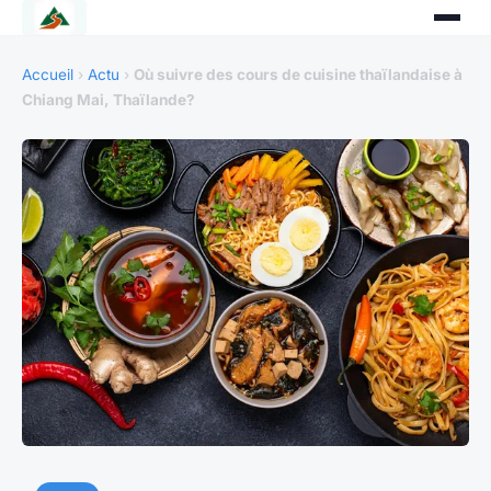
Accueil
›
Actu
›
Où suivre des cours de cuisine thaïlandaise à
Chiang Mai, Thaïlande?