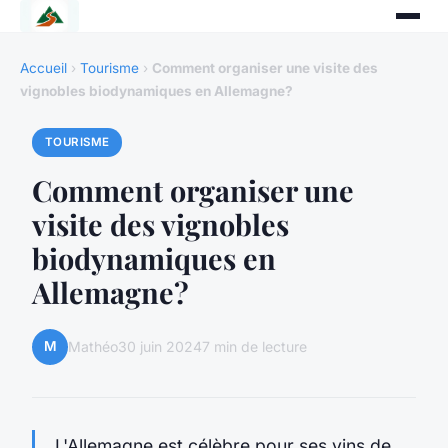
Accueil
›
Tourisme
›
Comment organiser une visite des
vignobles biodynamiques en Allemagne?
TOURISME
Comment organiser une
visite des vignobles
biodynamiques en
Allemagne?
M
Mathéo
30 juin 2024
7 min de lecture
L'Allemagne est célèbre pour ses vins de